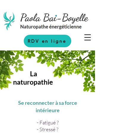
RDV en ligne
La
naturopathie
Se reconnecter à sa force
intérieure
- Fatigué ?
- Stressé ?